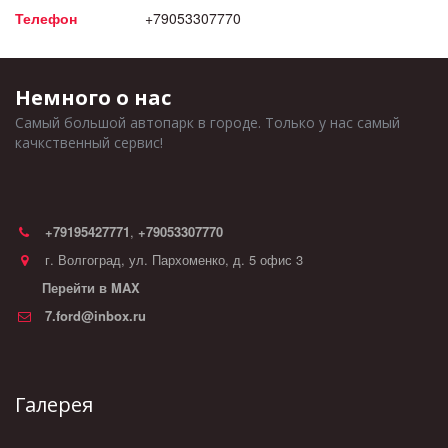
Телефон
+79053307770
Немного о нас
Самый большой автопарк в городе. Только у нас самый 
качкственный сервис!
+79195427771
,
+79053307770
г. Волгоград
,
ул. Пархоменко, д. 5 офис 3
Перейти в MAX
7.ford@inbox.ru
Галерея