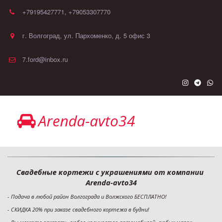
+79195427771
,
+79053307770
г. Волгоград
,
ул. Пархоменко, д. 5 офис 3
7.ford@inbox.ru
Arenda-avto34
Свадебные кортежи с украшениями от компании 
Arenda-avto34
- Подача в любой район Волгограда и Волжского БЕСПЛАТНО!
- СКИДКА 20% при заказе свадебного кортежа в будни!