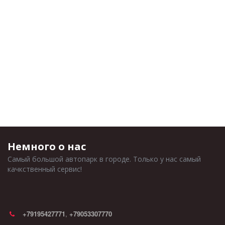
Немного о нас
Самый большой автопарк в городе. Только у нас самый 
качкственный сервис!
+79195427771
,
+79053307770