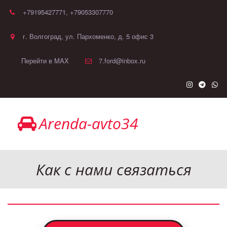
+79195427771
,
+79053307770
г. Волгоград
,
ул. Пархоменко, д. 5 офис 3
Перейти в MAX
7.ford@inbox.ru
Arenda-avto34
Как с нами связаться