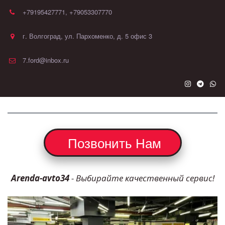
+79195427771
,
+79053307770
г. Волгоград
,
ул. Пархоменко, д. 5 офис 3
7.ford@inbox.ru
   Позвонить Нам  
Arenda-avto34
 - Выбирайте качественный сервис!